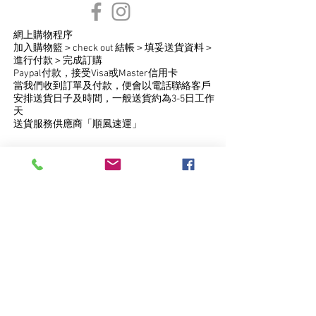
網上購物程序
​加入購物籃＞check out 結帳＞填妥送貨資料＞
進行付款＞完成訂購
Paypal付款，接受Visa或Master信用卡
當我們收到訂單及付款，便會以電話聯絡客戶
安排送貨日子及時間，一般送貨約為3-5日工作
天
送貨服務供應商「順風速運」
​購物滿$500免費送貨
​只提供香港地區送貨服務 (離島或偏遠地區如
馬灣、東涌、機場等地區不接受送貨服務）
​購物未滿港幣$500將收取港幣$50運費