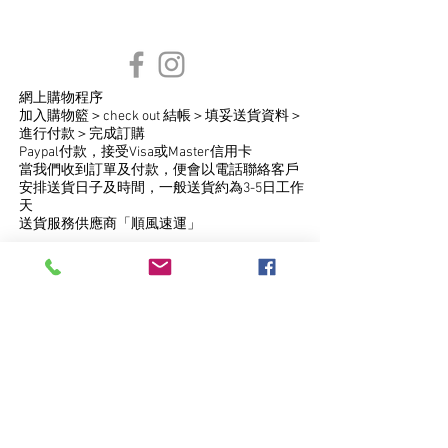
網上購物程序
​加入購物籃＞check out 結帳＞填妥送貨資料＞
進行付款＞完成訂購
Paypal付款，接受Visa或Master信用卡
當我們收到訂單及付款，便會以電話聯絡客戶
安排送貨日子及時間，一般送貨約為3-5日工作
天
送貨服務供應商「順風速運」
​購物滿$500免費送貨
​只提供香港地區送貨服務 (離島或偏遠地區如
馬灣、東涌、機場等地區不接受送貨服務）
​購物未滿港幣$500將收取港幣$50運費