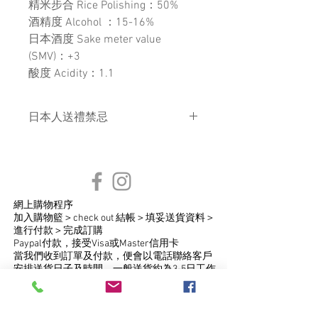
精米步合
Rice Polishing
：
50%
酒精度
Alcohol
：
15-16%
日本酒度
Sake meter value
(SMV)
：
+3
酸度
Acidity
：
1.1
日本人送禮禁忌
送紅色包裝的禮物，喜洋洋。藍色
也是日本人喜悅之色。綠色不祥、
紫色悲傷、黑白二色代表喪事，不
宜送贈。
送茶有「撥出去的水」意思，在新
網上購物程序
​加入購物籃＞check out 結帳＞填妥送貨資料＞
年也不是好意頭，也千萬不要送茶
進行付款＞完成訂購
給待嫁新娘
Paypal付款，接受Visa或Master信用卡
送書包，文具等暗示應該「多學
當我們收到訂單及付款，便會以電話聯絡客戶
習」，不禮貌
安排送貨日子及時間，一般送貨約為3-5日工作
天
送貨服務供應商「順風速運」