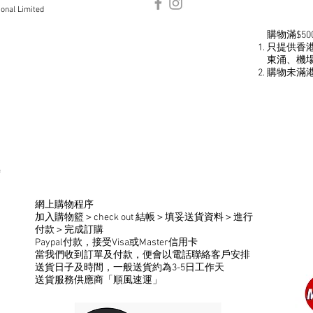
ional Limited
​購物滿$5
​只提供香
東涌、機
​購物未滿港
時
網上購物程序
​加入購物籃＞check out 結帳＞填妥送貨資料＞進行
付款＞完成訂購
Paypal付款，接受Visa或Master信用卡
當我們收到訂單及付款，便會以電話聯絡客戶安排
送貨日子及時間，一般送貨約為3-5日工作天
送貨服務供應商「順風速運」