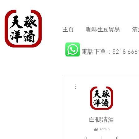
主頁
咖啡生豆貿易
清
電話下單：5218 666
More actions
白鶴清酒
Admin
0
0