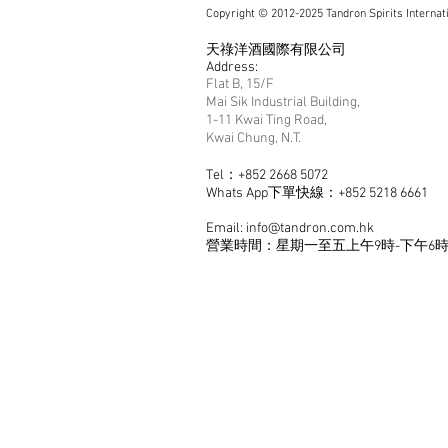
Copyright © 2012-2025 Tandron Spirits Internat
天祿洋酒國際有限公司
Address:
Flat B, 15/F
Mai Sik Industrial Building,
1-11 Kwai Ting Road,
Kwai Chung, N.T.
Tel：+852 2668 5072
Whats App下單快線：+852 5218 6661
Email:
info@tandron.com.hk
​營業時間：星期一至五上午9時-下午6